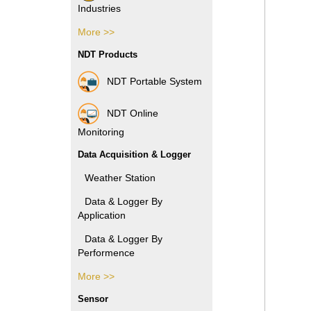
Industries
More >>
Pharmacy Industries
NDT Products
Paper Industries
NDT Portable System
Plastic Industries
NDT Online
Power Industries
Monitoring
Data Acquisition & Logger
Automotive Industries
Weather Station
Electronic Industries
Data & Logger By
Application
Packaging Industries
Data & Logger By
Manufacture Industries
Performence
Rubber Industries
More >>
Data & Logger By HOBO
Oil and Gas Industries
Sensor