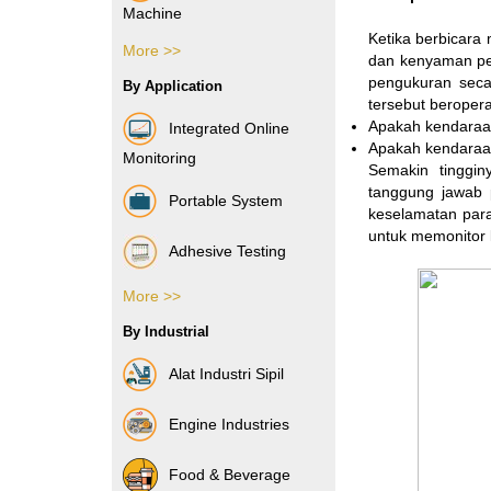
Machine
Ketika berbicara
More >>
Vibration Sensor
dan kenyaman pen
pengukuran sec
By Application
tersebut beropera
Apakah kendaraa
Integrated Online
Apakah kendaraa
Monitoring
Semakin tinggin
tanggung jawab 
Portable System
keselamatan par
untuk memonitor
Adhesive Testing
More >>
Boxes & Cartons
By Industrial
Composite Films
Alat Industri Sipil
Films & Foils
Engine Industries
Label
Food & Beverage