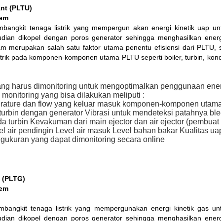
nt (PLTU)
tem
bangkit tenaga listrik yang mempergun akan energi kinetik uap u
dian dikopel dengan poros generator sehingga menghasilkan energi 
 merupakan salah satu faktor utama penentu efisiensi dari PLTU, sel
trik pada komponen-komponen utama PLTU seperti boiler, turbin, kond
 yang harus dimonitoring untuk mengoptimalkan penggunaan ene
 monitoring yang bisa dilakukan meliputi :
rature dan flow yang keluar masuk komponen-komponen utam
turbin dengan generator Vibrasi untuk mendeteksi patahnya ble
 turbin Kevakuman dari main ejector dan air ejector (pembua
l air pendingin Level air masuk Level bahan bakar Kualitas u
gukuran yang dapat dimonitoring secara online
 (PLTG)
tem
bangkit tenaga listrik yang mempergunakan energi kinetik gas u
dian dikopel dengan poros generator sehingga menghasilkan energi 