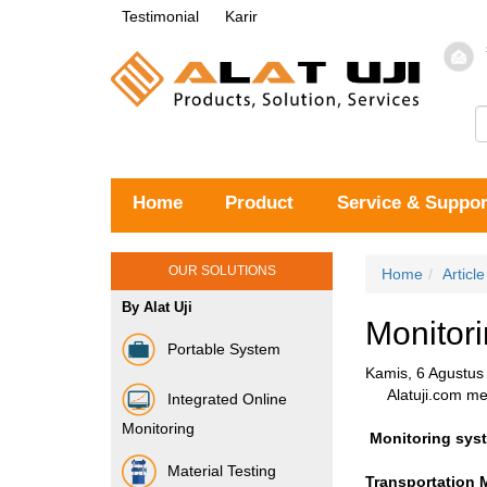
Testimonial
Karir
Home
Product
Service & Suppor
OUR SOLUTIONS
Home
Article
By Alat Uji
Monitori
Portable System
Kamis, 6 Agustus
Alatuji.com me
Integrated Online
Monitoring
Monitoring sys
Material Testing
Transportation 