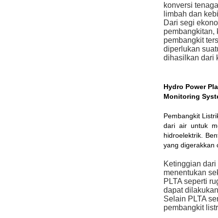
konversi tenag
limbah dan keb
Dari segi ekono
pembangkitan, 
pembangkit ters
diperlukan suat
dihasilkan dari
Hydro Power Pla
Monitoring Sys
Pembangkit Listr
dari air untuk me
hidroelektrik. Be
yang digerakkan ol
Ketinggian dari
menentukan seka
PLTA seperti rug
dapat dilakuka
Selain PLTA send
pembangkit list