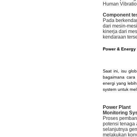
Human Vibratio
Component tes
Pada berkendar
dari mesin-mes
kinerja dari me
kendaraan terse
Power & Energy
Saat ini, isu gl
bagaimana cara 
energi yang lebih
system untuk mel
Power Plant
Monitoring Sy
Proses pembangk
potensi tenaga 
selanjutnya gen
melakukan konv