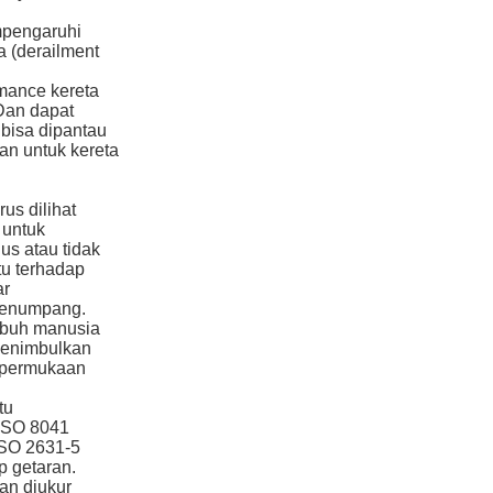
empengaruhi
a (derailment
mance kereta
 Dan dapat
bisa dipantau
kan untuk kereta
us dilihat
 untuk
s atau tidak
tu terhadap
ar
 penumpang.
ubuh manusia
menimbulkan
i permukaan
tu
 ISO 8041
ISO 2631-5
p getaran.
an diukur