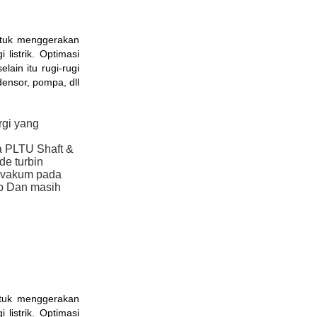
ntuk menggerakan
listrik. Optimasi
ain itu rugi-rugi
ensor, pompa, dll
rgi yang
a PLTU Shaft &
de turbin
t vakum pada
ap Dan masih
ntuk menggerakan
listrik. Optimasi