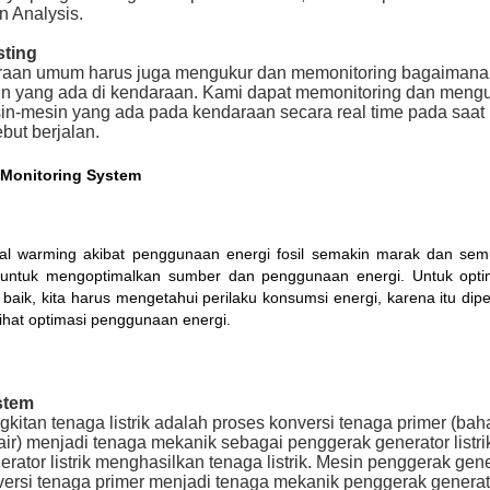
n Analysis.
ting
aan umum harus juga mengukur dan memonitoring bagaimana 
in yang ada di kendaraan. Kami dapat memonitoring dan meng
sin-mesin yang ada pada kendaraan secara real time pada saat
but berjalan.
 Monitoring System
obal warming akibat penggunaan energi fosil semakin marak dan sem
untuk mengoptimalkan sumber dan penggunaan energi. Untuk opt
 baik, kita harus mengetahui perilaku konsumsi energi, karena itu dip
ihat optimasi penggunaan energi.
stem
itan tenaga listrik adalah proses konversi tenaga primer (bah
air) menjadi tenaga mekanik sebagai penggerak generator listri
erator listrik menghasilkan tenaga listrik. Mesin penggerak gen
ersi tenaga primer menjadi tenaga mekanik penggerak generat