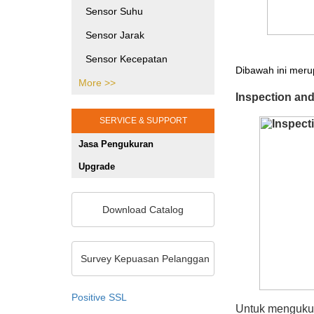
Printing Testing Equipment
Sensor Suhu
SHMS dan Pengujian Sipil
Sensor Jarak
Jasa Kalibrasi Alat dan
Sensor Kecepatan
Mesin Jakarta
Dibawah ini meru
More >>
Sensor Tekanan
Inspection an
Gaya Puntir
SERVICE & SUPPORT
Gaya Tekan
Jasa Pengukuran
Sensor Posisi
Upgrade
Sensor Optik
Sensor Khusus
Download Catalog
Sensor Warna
Unit Pemrosesan Sinyal
Survey Kepuasan Pelanggan
Pengukuran 2D/3D
Positive SSL
Sensor Ketebalan
Untuk mengukur