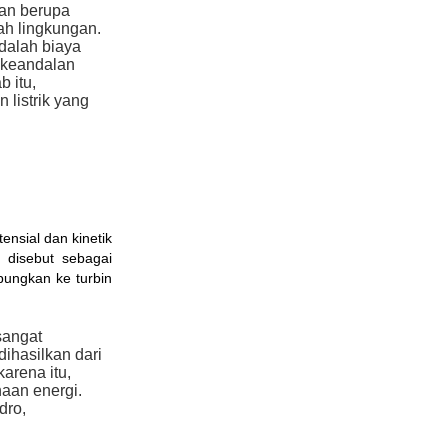
an berupa
ah lingkungan.
adalah biaya
 keandalan
b itu,
 listrik yang
nsial dan kinetik
a disebut sebagai
ubungkan ke turbin
sangat
dihasilkan dari
karena itu,
aan energi.
dro,