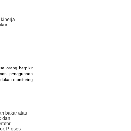
kinerja
ukur
ua orang berpikir
imasi penggunaan
erlukan monitoring
an bakar atau
k dan
erator
or. Proses