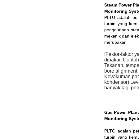
Steam Power Pla
Monitoring Sys
PLTU adalah pem
turbin yang kemu
penggunaan steam
mekanik dan elek
merupakan
fFaktor-faktor
dipakai. Contoh
Tekanan, tempe
bore alignment 
Kevakuman pada
kondensor) Leve
banyak lagi pen
Gas Power Plant
Monitoring Sys
PLTG adalah pem
turbin yang kemu