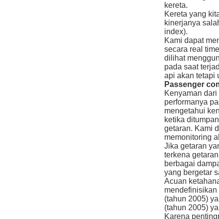
Sistem Inspeksi
kereta.
Kereta yang kit
kinerjanya sala
index).
Kami dapat mem
secara real tim
dilihat menggu
pada saat terja
api akan tetapi
Passenger com
Kenyaman dari 
performanya pad
mengetahui ken
ketika ditumpa
getaran. Kami 
memonitoring a
Jika getaran y
terkena getara
berbagai dampa
yang bergetar sa
Acuan ketahana
mendefinisikan
(tahun 2005) ya
(tahun 2005) ya
Karena penting