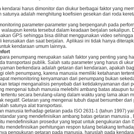
a kendarai harus dimonitor dan diukur berbagai faktor yang m
h satunya adalah menghitung koefisien gesekan dari roda keret
onitoring parameter-parameter yang berpengaruh pada perfor
e walaupun kereta tersebut dalam keadaan berjalan sekalipun.
nakan GPS sehingga bisa dilihat menggunakan video sehingga 
di kerusakan dan saat berjalan. Aplikasi ini tidak hanya diterap
 untuk kendaraan umum lainnya.
fort
para penumpang merupakan salah faktor yang penting yang har
a transportasi publik. Salah satu parameter yang harus di ukur
yaman berkendara adalah getaran dari kendaraan, apakah bagu
ngi oleh penumpang, karena manusia memiliki ketahanan terten
dapat memonitoring kenyamanan dari penumpang bukan seked
kan tetapi menganalisis penyebab dari ketidaknyamanan dari
ang mengenai tubuh manusia melebihi ambang batas ataupun t
n tertentu secara berulang-ulang dalam waktu yang lama akan 
k negatif. Getaran yang mengenai tubuh dapat bersumber dar
lah satunya alat transportasi.
n manusia terhadap getaran pada ISO 2631-1 (tahun 1997) yai
 standar yang mendefinisikan ambang batas getaran manusia ,
itu mendefinisikan prosedur yang tepat untuk pengukuran dan 
itu mendefinisikan perhitungan respon tulang belakang terhada
nya pengukuran getaran pada manusia, haruslah pada kendara