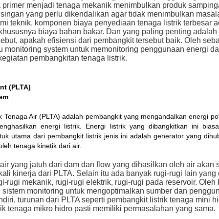
a primer menjadi tenaga mekanik menimbulkan produk samping
isingan yang perlu dikendalikan agar tidak menimbulkan masal
mi teknik, komponen biaya penyediaan tenaga listrik terbesar 
khususnya biaya bahan bakar. Dan yang paling penting adalah
ebut, apakah efisiensi dari pembangkit tersebut baik. Oleh seba
u monitoring system untuk memonitoring penggunaan energi dan
 kegiatan pembangkitan tenaga listrik.
nt (PLTA)
tem
ik Tenaga Air (PLTA) adalah pembangkit yang mengandalkan energi pote
nghasilkan energi listrik. Energi listrik yang dibangkitkan ini bias
ntuk utama dari pembangkit listrik jenis ini adalah generator yang dih
eh tenaga kinetik dari air.
 air yang jatuh dari dam dan flow yang dihasilkan oleh air akan 
li kinerja dari PLTA. Selain itu ada banyak rugi-rugi lain yang 
i-rugi mekanik, rugi-rugi elektrik, rugi-rugi pada reservoir. Oleh 
n sistem monitoring untuk mengoptimalkan sumber dan penggun
iri, turunan dari PLTA seperti pembangkit listrik tenaga mini hi
rik tenaga mikro hidro pasti memiliki permasalahan yang sama.