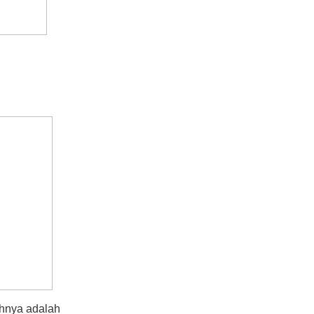
Sangat terbantu dengan solusi
yang diberikan, sangat
memuaskan!(Muksin Saleh,
ST., MT - Fuel Conversion and
Pollution Control Specialist,
B2TE - BPPT)
ohnya adalah