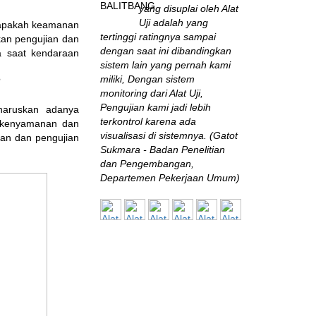
yang disuplai oleh Alat
Uji adalah yang
, apakah keamanan
tertinggi ratingnya sampai
kan pengujian dan
dengan saat ini dibandingkan
 saat kendaraan
sistem lain yang pernah kami
miliki, Dengan sistem
?
monitoring dari Alat Uji,
Pengujian kami jadi lebih
gharuskan adanya
terkontrol karena ada
a kenyamanan dan
visualisasi di sistemnya. (Gatot
an dan pengujian
Sukmara - Badan Penelitian
dan Pengembangan,
Departemen Pekerjaan Umum)
B2TKS
Sangat jarang
perusahaan seperti ini
di Indonesia! Mereka
terus-menerus mengikuti
perkembangan inovasi
engineering test &
measurement, “nyambung”