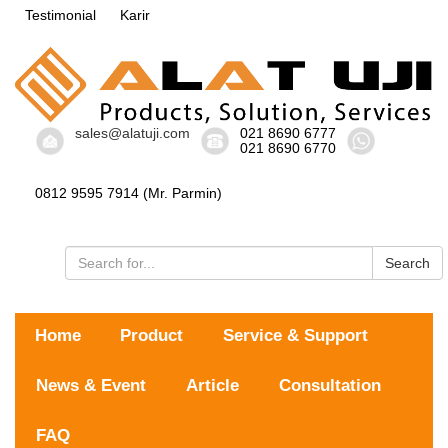
Testimonial
Karir
sales@alatuji.com
021 8690 6777
021 8690 6770
0812 9595 7914 (Mr. Parmin)
Search
Home
Product
Service & Support
News & Event
Article
Consultation
FAQ