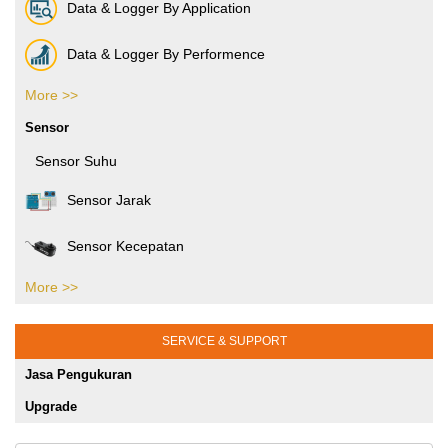
Electronic Industries
Data & Logger By Application
Packaging Industries
Data & Logger By Performence
Manufacture Industries
More >>
Data & Logger By HOBO
Sensor
Rubber Industries
Sensor Suhu
Oil and Gas Industries
Sensor Jarak
Printing Testing Equipment
Sensor Kecepatan
SHMS dan Pengujian Sipil
More >>
Sensor Tekanan
Jasa Kalibrasi Alat dan Mesin Jakarta
Gaya Puntir
SERVICE & SUPPORT
Gaya Tekan
Jasa Pengukuran
Sensor Posisi
Upgrade
Sensor Optik