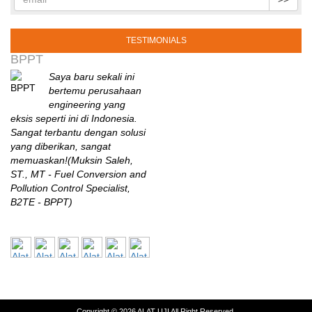
TESTIMONIALS
BPPT
Saya baru sekali ini
bertemu perusahaan
engineering yang
eksis seperti ini di Indonesia.
Sangat terbantu dengan solusi
yang diberikan, sangat
memuaskan!(Muksin Saleh,
ST., MT - Fuel Conversion and
Pollution Control Specialist,
B2TE - BPPT)
BALITBANG
Sistem monitoring
yang disuplai oleh Alat
Uji adalah yang
tertinggi ratingnya sampai
dengan saat ini dibandingkan
Copyright © 2026
ALAT UJI
All Right Reserved.