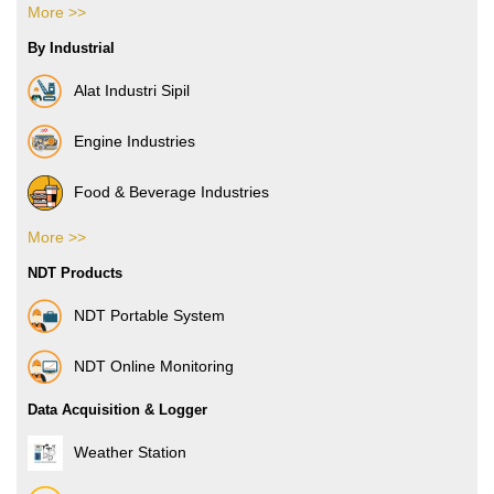
More >>
Boxes & Cartons
By Industrial
Composite Films
Alat Industri Sipil
Films & Foils
Engine Industries
Label
Food & Beverage Industries
More >>
Pharmacy Industries
NDT Products
Paper Industries
NDT Portable System
Plastic Industries
NDT Online Monitoring
Power Industries
Data Acquisition & Logger
Automotive Industries
Weather Station