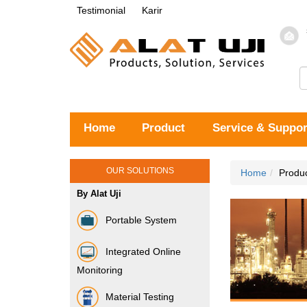
Testimonial
Karir
Home
Product
Service & Suppor
OUR SOLUTIONS
Home
Produ
By Alat Uji
Portable System
Integrated Online
Monitoring
Material Testing