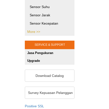
Printing Testing Equipment
Sensor Suhu
SHMS dan Pengujian Sipil
Sensor Jarak
Jasa Kalibrasi Alat dan
Sensor Kecepatan
Mesin Jakarta
More >>
Sensor Tekanan
Gaya Puntir
SERVICE & SUPPORT
Gaya Tekan
Jasa Pengukuran
Sensor Posisi
Upgrade
Sensor Optik
Sensor Khusus
Download Catalog
Sensor Warna
Unit Pemrosesan Sinyal
Survey Kepuasan Pelanggan
Pengukuran 2D/3D
Positive SSL
Sensor Ketebalan