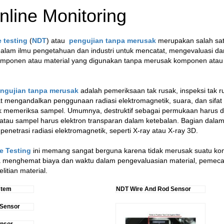
line Monitoring
e testing
(
NDT
) atau
p
engujian tanpa meru
sak
merupakan salah satu
alam ilmu pengetahuan dan industri untuk mencatat, mengevaluasi d
 komponen atau material yang digunakan tanpa merusak komponen atau 
ngujian tanpa merusak
adalah pemeriksaan tak rusak, inspeksi tak ru
 mengandalkan penggunaan radiasi elektromagnetik, suara, dan sifat
 memeriksa sampel. Umumnya, destruktif sebagai permukaan harus di
atau sampel harus elektron transparan dalam ketebalan. Bagian dala
penetrasi radiasi elektromagnetik, seperti X-ray atau X-ray 3D.
e Testing
ini memang sangat berguna karena tidak merusak suatu k
a menghemat biaya dan waktu dalam pengevaluasian material, pemec
litian material.
stem
NDT Wire And Rod Sensor
 Sensor