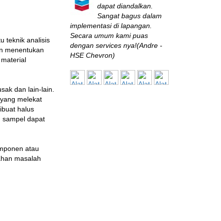
dapat diandalkan.
Sangat bagus dalam
implementasi di lapangan.
Secara umum kami puas
 teknik analisis
dengan services nya!(Andre -
an menentukan
HSE Chevron)
material
BPPT
Saya baru sekali ini
sak dan lain-lain.
bertemu perusahaan
 yang melekat
engineering yang
buat halus
eksis seperti ini di Indonesia.
m sampel dapat
Sangat terbantu dengan solusi
yang diberikan, sangat
memuaskan!(Muksin Saleh,
omponen atau
ST., MT - Fuel Conversion and
ahan masalah
Pollution Control Specialist,
B2TE - BPPT)
BALITBANG
Sistem monitoring
yang disuplai oleh Alat