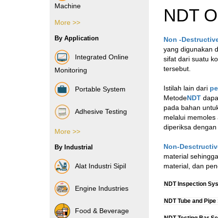
Machine
NDT On
More >>
Vibration Sensor
By Application
Non
-Des
tructiv
yang digunakan d
Integrated Online
sifat dari suatu
tersebut.
Monitoring
Istilah lain dari
pe
Portable System
Metode
NDT
dapat
pada bahan untuk
Adhesive Testing
melalui memoles 
diperiksa dengan 
More >>
Boxes & Cartons
Non-Desctructiv
By Industrial
Composite Films
material sehingg
Alat Industri Sipil
material, dan pene
Films & Foils
NDT Inspection Sy
Engine Industries
Label
NDT Tube and Pipe
Food & Beverage