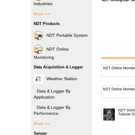
NDT Testing Bar S
Industries
More >>
Pharmacy Industries
NDT Products
Paper Industries
NDT Portable System
Plastic Industries
NDT Online
Power Industries
Monitoring
Data Acquisition & Logger
NDT Online Monitor
Automotive Industries
Weather Station
Electronic Industries
NDT Online Monitor
Data & Logger By
Application
Packaging Industries
Manufacture Industries
Data & Logger By
NDT Online
Performence
Tubular 
Rubber Industries
More >>
Data & Logger By HOBO
Oil and Gas Industries
Sensor