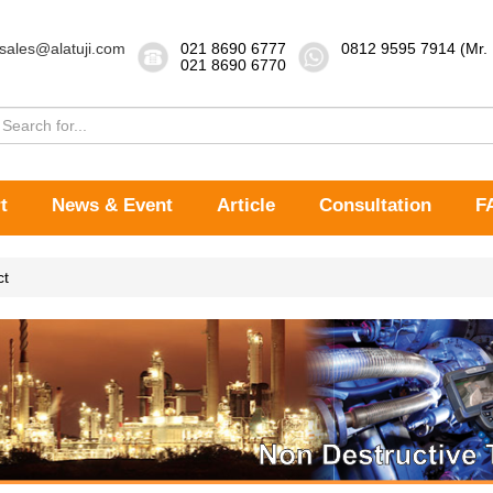
sales@alatuji.com
021 8690 6777
0812 9595 7914 (Mr.
021 8690 6770
t
News & Event
Article
Consultation
F
ct